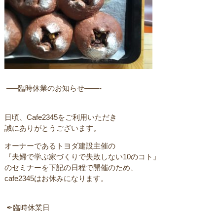
ㅤㅤ —–臨時休業のお知らせ——-
日頃、Cafe2345をご利用いただき
誠にありがとうございます。
オーナーであるトヨダ建設主催のㅤ
ㅤ『夫婦で学ぶ家づくりで失敗しない10のコト』
のセミナーを下記の日程で開催のため、
cafe2345はお休みになります。 ㅤ
ㅤ ✒︎臨時休業日