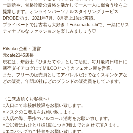
ー診断や、骨格診断の資格を活かして一人一人に似合う物をご
提案します。オンラインパーソナルスタイリングサービス
DROBEでは、2021年7月、8月売上1位の実績。
プライベートでは古着も大好き！Fukumado ichiで、一緒にサス
ティナブルなファッションを楽しみましょう♡
Ritsuko 企画・運営
元cafe2345店長
現在は、焙煎士「ひきたてや」として活動。毎月最終日曜日に
新宿ダイアログにてMILCOというカフェオレ屋を営業。
また、フリーの販売員としてアパレルだけでなくスキンケアな
どの販売。年間10社ほどのブランドの販売員をしています。
〈ご来店頂くお客様へ〉
○入口にて非接触検温をお願い致します。
○マスクのご着用をお願い致します。
○入店の際、手指のアルコール消毒をお願い致します。
○ご試着はおひとり様1度につき3着までとさせて頂きます。
○エコバッグのご持参をお願い致します。