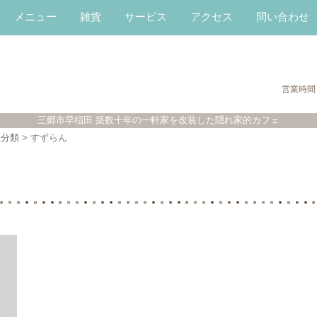
メニュー
雑貨
サービス
アクセス
問い合わせ
営業時間
三郷市早稲田 築数十年の一軒家を改装した隠れ家的カフェ
未分類
>
すずらん