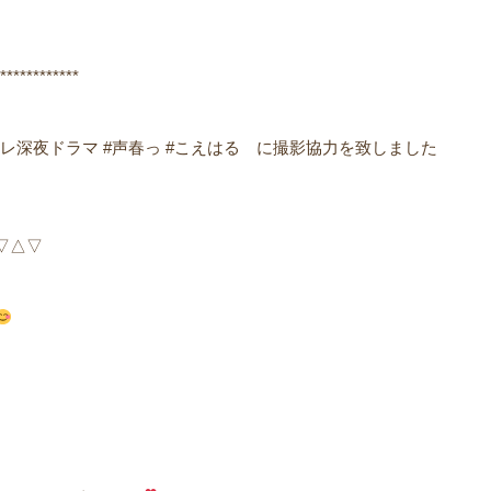
************
の日テレ深夜ドラマ #声春っ #こえはる に撮影協力を致しました
△▽ ㅤ