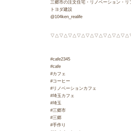
三郷市の注文住宅・リノベーション・リ
トヨダ建設
@104ken_realife
▽△▽△▽△▽△▽△▽△▽△▽△▽△
#cafe2345
#cafe
#カフェ
#コーヒー
#リノベーションカフェ
#埼玉カフェ
#埼玉
#三郷市
#三郷
#手作り