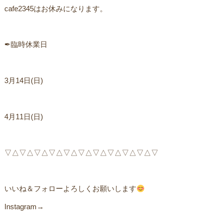
cafe2345はお休みになります。
ㅤ✒︎臨時休業日
3月14日(日)ㅤ
4月11日(日)
▽△▽△▽△▽△▽△▽△▽△▽△▽△▽△▽ ㅤ
いいね＆フォローよろしくお願いします
Instagram→