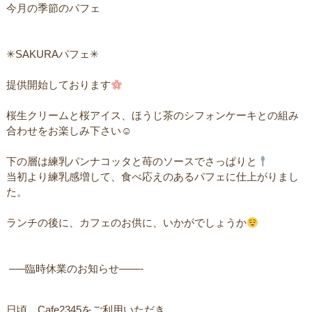
今月の季節のパフェㅤ
✳︎SAKURAパフェ✳︎ㅤ
提供開始しております
桜生クリームと桜アイス、ほうじ茶のシフォンケーキとの組み
合わせをお楽しみ下さい☺︎ㅤ
下の層は練乳パンナコッタと苺のソースでさっぱりと
当初より練乳感増して、食べ応えのあるパフェに仕上がりまし
た。
ㅤランチの後に、カフェのお供に、いかがでしょうか
ㅤ —–臨時休業のお知らせ——-
日頃、Cafe2345をご利用いただき