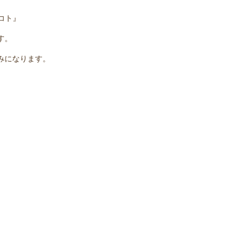
コト』
す。
みになります。 ㅤ