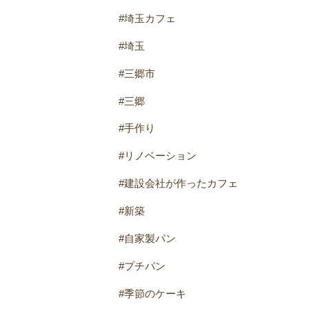
#埼玉カフェ
#埼玉
#三郷市
#三郷
#手作り
#リノベーション
#建設会社が作ったカフェ
#新築
#自家製パン
#プチパン
#季節のケーキ