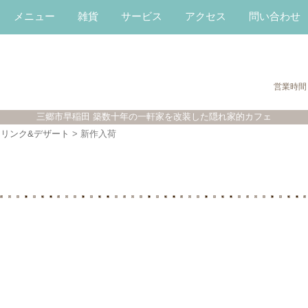
メニュー
雑貨
サービス
アクセス
問い合わせ
営業時間
三郷市早稲田 築数十年の一軒家を改装した隠れ家的カフェ
ドリンク&デザート
>
新作入荷