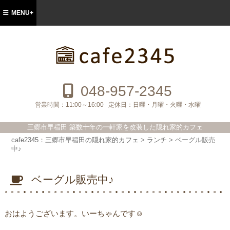
MENU+
cafe2345：三郷市早稲田の隠れ家的カフ
ェ
048-957-2345
営業時間：
11:00～16:00
定休日：
日曜・月曜・火曜・水曜
三郷市早稲田 築数十年の一軒家を改装した隠れ家的カフェ
cafe2345：三郷市早稲田の隠れ家的カフェ
>
ランチ
>
ベーグル販売
中♪
ベーグル販売中♪
おはようございます。いーちゃんです☺︎