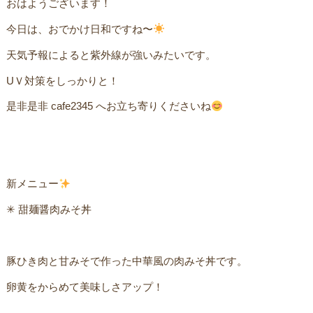
おはようございます！
今日は、おでかけ日和ですね〜
天気予報によると紫外線が強いみたいです。
UＶ対策をしっかりと！ㅤ
是非是非 cafe2345 へお立ち寄りくださいね
新メニュー
✳︎ 甜麺醤肉みそ丼ㅤ
豚ひき肉と甘みそで作った中華風の肉みそ丼です。ㅤ
卵黄をからめて美味しさアップ！ㅤ