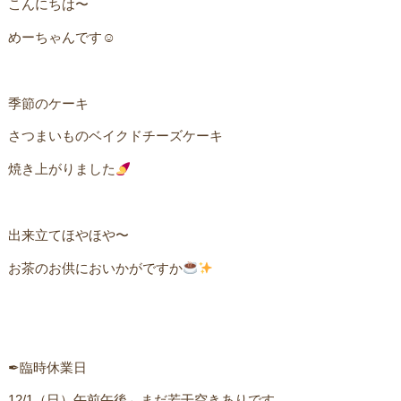
こんにちは〜
めーちゃんです☺︎ㅤ
季節のケーキ
さつまいものベイクドチーズケーキㅤ
焼き上がりました
出来立てほやほや〜ㅤ
お茶のお供においかがですか
ㅤㅤ
ㅤ✒︎臨時休業日
12/1（日）午前ㅤ午後←まだ若干空きありです。ㅤㅤ