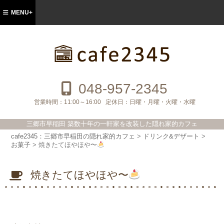
MENU+
cafe2345：三郷市早稲田の隠れ家的カフ
ェ
048-957-2345
営業時間：
11:00～16:00
定休日：
日曜・月曜・火曜・水曜
三郷市早稲田 築数十年の一軒家を改装した隠れ家的カフェ
cafe2345：三郷市早稲田の隠れ家的カフェ
>
ドリンク&デザート
>
お菓子
>
焼きたてほやほや〜
焼きたてほやほや〜