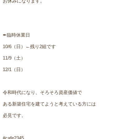
お休みになります。 ㅤ
✒︎臨時休業日
10/6（日）←残り2組です
11/9（土）
12/1（日）ㅤㅤ
令和時代になり、そろそろ資産価値でㅤ
ある新築住宅を建てようと考えている方には
必見です。
#cafe2345