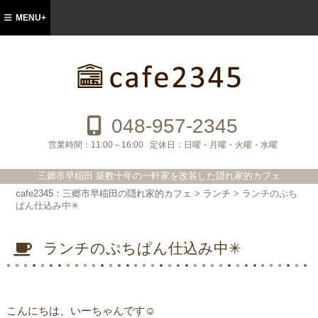
MENU+
cafe2345：三郷市早稲田の隠れ家的カフ
ェ
048-957-2345
営業時間：
11:00～16:00
定休日：
日曜・月曜・火曜・水曜
三郷市早稲田 築数十年の一軒家を改装した隠れ家的カフェ
cafe2345：三郷市早稲田の隠れ家的カフェ
>
ランチ
>
ランチのぷち
ぱん仕込み中✳︎
ランチのぷちぱん仕込み中✳︎
こんにちは、いーちゃんです☺︎