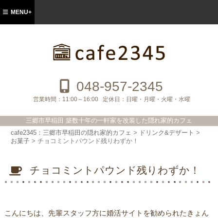
MENU+
cafe2345：三郷市早稲田の隠れ家的カフ
ェ
048-957-2345
営業時間：
11:00～16:00
定休日：
日曜・月曜・火曜・水曜
三郷市早稲田 築数十年の一軒家を改装した隠れ家的カフェ
cafe2345：三郷市早稲田の隠れ家的カフェ
>
ドリンク&デザート
>
お菓子
>
チョコミントパウンド残りわずか！
チョコミントパウンド残りわずか！
こんにちは、先輩スタッフ方に婚活サイトを勧められたきょん