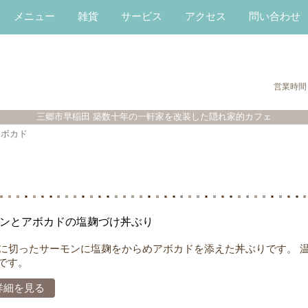
メニュー
雑貨
サービス
アクセス
問い合わせ
営業時間
三郷市早稲田 築数十年の一軒家を改装した隠れ家的カフェ
アボカド
ンとアボカドの塩麹づけ丼ぶり
切ったサーモンに塩麹をからめアボカドを添えた丼ぶりです。 
です。
詳細を見る