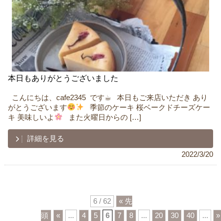
本日もありがとうございました
ㅤ ㅤ こんにちは、cafe2345 です☕︎ㅤㅤ ㅤ ㅤ 本日もご来店いただきㅤ あり
がとうございます
ㅤㅤ ㅤ 季節のケーキㅤ 桜ベークドチーズケー
キㅤㅤ 美味しいよ
ㅤ ㅤ ㅤ また火曜日からのㅤ […]
詳細を見る
2022/3/20
6 / 62
« 先
頭
«
...
4
5
6
7
8
...
20
30
40
...
»