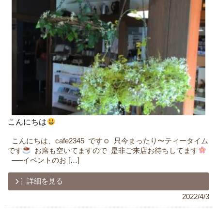
こんにちは
ㅤ ㅤ こんにちは、cafe2345 です☺︎ ㅤ 只今まったり〜ティータイム
です
ㅤㅤ ㅤ お席も空いてますのでㅤ ㅤ 是非ご来店お待ちしてます
ㅤㅤ
ㅤ ㅤㅤ —–イベントのお […]
詳細を見る
2022/4/3