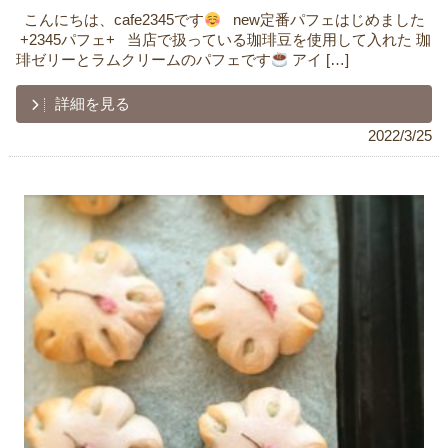
ㅤ ㅤ こんにちは、cafe2345です
ㅤ ㅤ ㅤ new定番パフェはじめました ㅤ
ㅤ +ㅤ2345パフェㅤ+ㅤㅤ ㅤ ㅤ 当店で扱っている珈琲豆を使用して入れたㅤ 珈
琲ゼリーとラムクリームのパフェです
ㅤ アイ […]
詳細を見る
2022/3/25