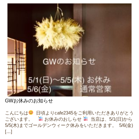
GWお休みのお知らせ
こんにちは
ㅤ 日頃よりcafe2345をご利用いただきありがとう
ございます。 ㅤ ㅤ ㅤ
お休みのおしらせ
ㅤ 当店は、5/1(日)から
5/5(木)までゴールデンウィーク休みをいただきます。 ㅤ 5/6(金)
[…]